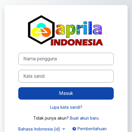
Lewati ke konten utama
Masuk ke E-lear
Abaikan untuk membuat akun baru
Nama pengguna
Kata sandi
Masuk
Lupa kata sandi?
Tidak punya akun?
Buat akun baru
Pemberitahuan
Bahasa Indonesia ‎(id)‎